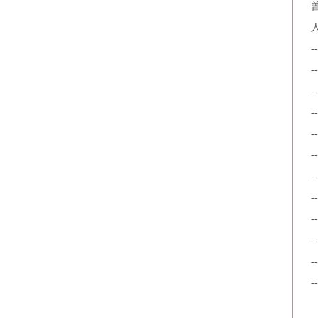
-
-
-
-