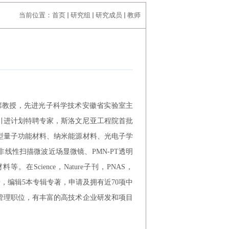
当前位置：
首页
研究组
研究成员
教师
讲席教授，先进光子科学技术安徽省实验室主
才引进计划特聘专家，斯洛文尼亚工程院首批
型量子功能材料、纳米能源材料、光电子学
线性扫描微波近场显微镜、PMN-PT透明
cience，Nature子刊，PNAS，
会报告，编辑5本专辑专著，申请及拥有近70项中
管理职位，有丰富的高技术企业研发和项目