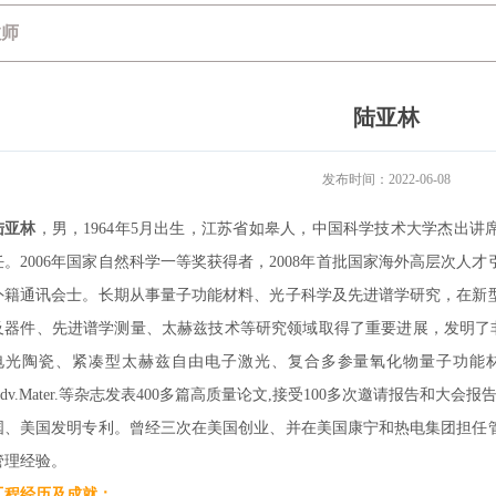
教师
陆亚林
发布时间：2022-06-08
陆亚林
，男，1964年5月出生，江苏省如皋人，中国科学技术大学杰出
任。2006年国家自然科学一等奖获得者，2008年首批国家海外高层次人
外籍通讯会士。长期从事量子功能材料、光子科学及先进谱学研究，在新
及器件、先进谱学测量、太赫兹技术等研究领域取得了重要进展，发明了非
电光陶瓷、紧凑型太赫兹自由电子激光、复合多参量氧化物量子功能材料等。在S
Adv.Mater.等杂志发表400多篇高质量论文,接受100多次邀请报告和大
国、美国发明专利。曾经三次在美国创业、并在美国康宁和热电集团担任
管理经验。
工程经历及成就：