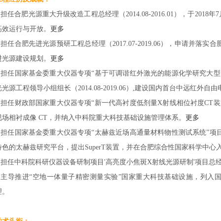
1.担任合肥光源重大升级改造工程总经理（2014.08-2016.01），于20
高效运行与开放。
更多
2.担任合肥先进光源预研工程总经理（2017.07-2019.06），申请并
进光源建设规划。
更多
3.担任国家基金委重大仪器专项“基于可调谐红外激光的能源化学研究大
光光源工程领导小组组长（2014.08-2019.06）,建设国内首台中远红外自
4.担任财政部国家重大仪器专项“新一代高衬度低剂量X射线相位衬度CT
视场相衬成像 CT，并纳入中科院重大科技基础设施管理体系。
更多
5.担任国家基金委重大仪器专项“太赫兹近场高通量材料物性测试系统”
特色的太赫兹研究平台，提出SuperT装置，并在合肥综合性国家科学中心
6.担任中科院科研仪器设备研制项目'高亮度小焦斑X射线光源研制'项目总
7.主导推进“空地一体量子精密测量实验”国家重大科技基础设施，列入
理。